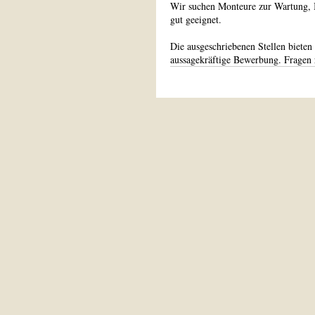
Wir suchen Monteure zur Wartung, In
gut geeignet.
Die ausgeschriebenen Stellen bieten 
aussagekräftige Bewerbung. Fragen r